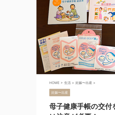
HOME
>
生活
>
妊娠〜出産
>
妊娠〜出産
母子健康手帳の交付