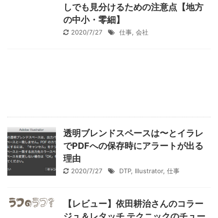
しでも見分けるための注意点【地方
の中小・零細】
2020/7/27
仕事
,
会社
透明ブレンドスペースは〜とイラレ
でPDFへの保存時にアラートが出る
理由
2020/7/27
DTP
,
Illustrator
,
仕事
【レビュー】依田耕治さんのコラー
ジュ＆レタッチ テクニックのチュー