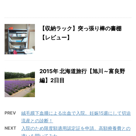
【収納ラック】突っ張り棒の書棚
【レビュー】
2015年 北海道旅行【旭川～富良野
編】2日目
PREV
絨毛膜下血腫による出血で入院。妊娠15週にして切迫
流産との診断！
NEXT
入院のため限度額適用認定証を申請。高額療養費との
違いを聞いてみた。